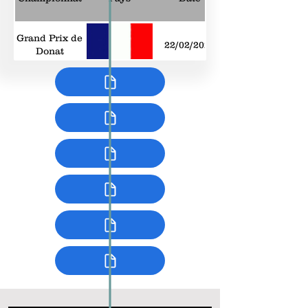
Grand Prix de
22/02/2024
Donat
Grand Prix
16/02/2024
Dames PACA
Championnat
18/02/2024
de Barcelone
South Africa
14/02/2024
Amateur
Grand prix
élite
12/11/2023
Messieurs
PACA
Championnat
de France
27/10/2023
Minimes-
Cadets