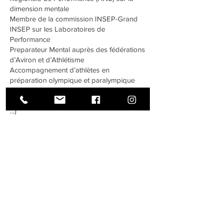
dimension mentale
Membre de la commission INSEP-Grand
INSEP sur les Laboratoires de
Performance
Preparateur Mental auprès des fédérations
d’Aviron et d’Athlétisme
Accompagnement d’athlètes en
préparation olympique et paralympique
Paris 2024 (Gymnastique, natation,
athlétisme, aviron, natation paralympique,
…)
Accompagnement Individuel de golfeurs
de l’académie Renaud Gris Golf Institut
Préparation mentale générale avec
spécialités (Imagerie Mentale, gestion
respiratoire, apnée, Mindfullness,
techniques de relâchement musculaire,
accompagnement de la blessure)