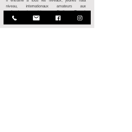
Il entraîne à tous les niveaux, jeunes haut
niveau, internationaux amateurs aux
professionnels participant au Challenge Tour, à
l’EuroPro Tour et à la Ladies European Tour.
David travaille dans l’équipe du Dr Paul Hurrion,
expert mondial du Putting depuis 2004.