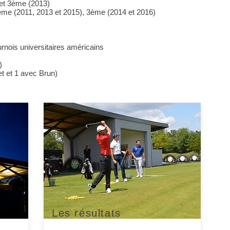
 et 3ème (2013)
ème (2011, 2013 et 2015), 3ème (2014 et 2016)
urnois universitaires américains
​
et et 1 avec Brun)
L'Académie
L'Académie
Les résultats