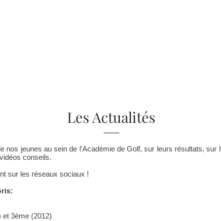
l
A Propos
Programme
L'expèrience RGGI
Actualités
Cont
Les Actualités
de nos jeunes au sein de l'Académie de Golf, sur leurs résultats, sur
 vidéos conseils.
t sur les réseaux sociaux !
ris:
 et 3ème (2012)