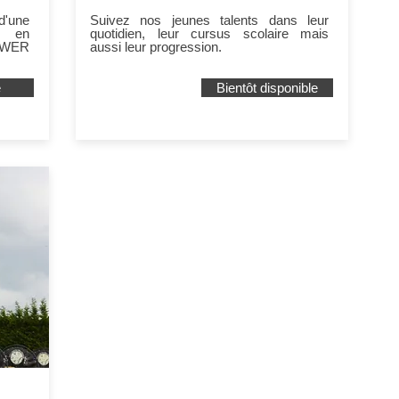
L'Académie
 d'une
Suivez nos jeunes talents dans leur
ue en
quotidien, leur cursus scolaire mais
WER
aussi leur progression.
e
Bientôt disponible